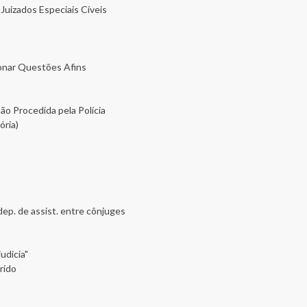
uizados Especiais Cíveis
ionar Questões Afins
o Procedida pela Polícia
ória)
dep. de assist. entre cônjuges
udicia"
rido