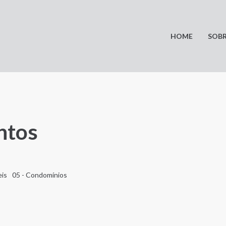
HOME
SOBR
ntos
eis
05 - Condomínios