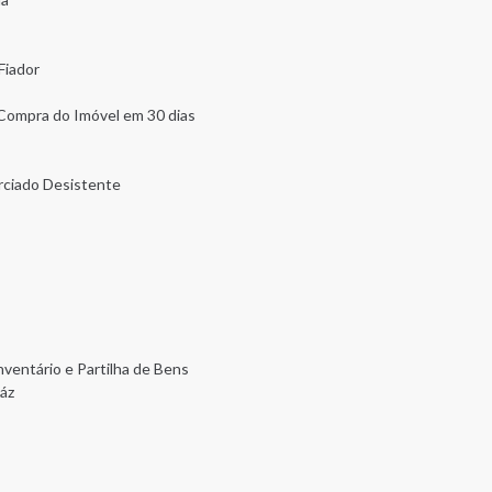
Fiador
a Compra do Imóvel em 30 dias
rciado Desistente
nventário e Partilha de Bens
áz