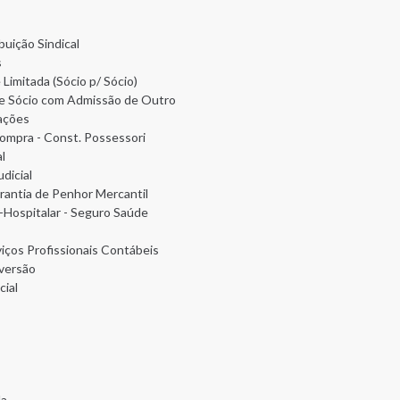
uição Sindical
s
imitada (Sócio p/ Sócio)
 de Sócio com Admissão de Outro
ações
ompra - Const. Possessori
l
dicial
rantia de Penhor Mercantil
-Hospitalar - Seguro Saúde
iços Profissionais Contábeis
versão
ial
da