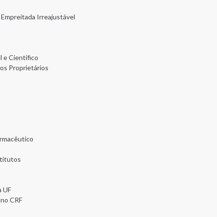
Empreitada Irreajustável
 e Científico
os Proprietários
armacêutico
titutos
a UF
o no CRF