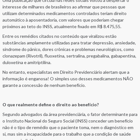
Uma publicação que circula nas redes sociais voltou a despertar o
interesse de milhares de brasileiros ao afirmar que pessoas que
utilizam determinados medicamentos controlados teriam direito
automático à aposentadoria, com valores que poderiam chegar
próximos ao teto do INSS, atualmente fixado em R$ 8.475,55.
Entre os remédios citados no conteúdo que viralizou estão
substâncias amplamente utilizadas para tratar depressão, ansiedade,
síndrome do pânico, dores crônicas e problemas neurológicos, como
clonazepam (Rivotril), fluoxetina, sertralina, pregabalina, gabapentina,
duloxetina e amitriptilina.
No entanto, especialistas em Direito Previdenciário alertam que a
informação é enganosa! O simples uso desses medicamentos NÃO
garante a concessão de nenhum benefício.
O que realmente define o direito ao benefício?
Segundo advogados da área previdenciária, o fator determinante para
o Instituto Nacional do Seguro Social (INSS) conceder um benefício
não é o tipo de remédio que o paciente toma, nem o diagnóstico em
si, mas sim a incapacidade para o trabalho que a condição de saúde