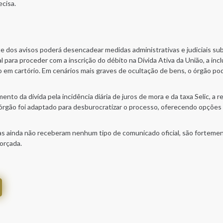
ecisa.
te dos avisos poderá desencadear medidas administrativas e judiciais su
al para proceder com a inscrição do débito na Dívida Ativa da União, a i
 em cartório. Em cenários mais graves de ocultação de bens, o órgão pode 
ento da dívida pela incidência diária de juros de mora e da taxa Selic, a 
órgão foi adaptado para desburocratizar o processo, oferecendo opções 
s ainda não receberam nenhum tipo de comunicado oficial, são fortemen
forçada.