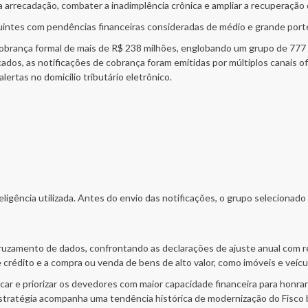
na arrecadação, combater a inadimplência crônica e ampliar a recuperação
buintes com pendências financeiras consideradas de médio e grande port
cobrança formal de mais de R$ 238 milhões, englobando um grupo de 777 
dos, as notificações de cobrança foram emitidas por múltiplos canais o
lertas no domicílio tributário eletrônico.
eligência utilizada. Antes do envio das notificações, o grupo selecionad
cruzamento de dados, confrontando as declarações de ajuste anual com r
e crédito e a compra ou venda de bens de alto valor, como imóveis e veícu
car e priorizar os devedores com maior capacidade financeira para honra
stratégia acompanha uma tendência histórica de modernização do Fisco b